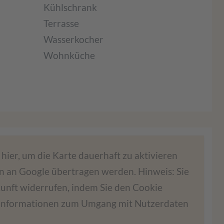
Kühlschrank
Terrasse
Wasserkocher
Wohnküche
 den Google Maps-Service zu laden!
hier, um die Karte dauerhaft zu aktivieren
n an Google übertragen werden. Hinweis: Sie
eters, um Karteninhalte einzubetten. Dieser
ukunft widerrufen, indem Sie den Cookie
meln. Bitte lesen Sie die Details durch und
Informationen zum Umgang mit Nutzerdaten
ce zu, um diese Karte anzuzeigen.