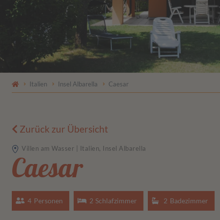
Italien
Insel Albarella
Caesar
Zurück zur Übersicht
Villen am Wasser | Italien, Insel Albarella
Caesar
4
Personen
2
Schlafzimmer
2
Badezimmer