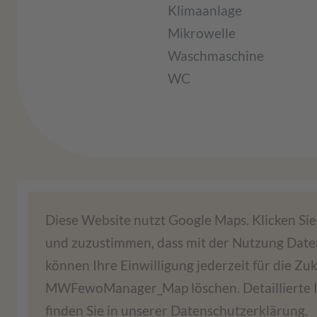
Klimaanlage
Mikrowelle
Waschmaschine
WC
Wir benötigen Ihre Zustimmung, um
Diese Website nutzt Google Maps. Klicken Sie 
und zuzustimmen, dass mit der Nutzung Date
Wir verwenden einen Service eines Drittanbi
können Ihre Einwilligung jederzeit für die Z
Service kann Daten zu Ihren Aktivitäten sam
MWFewoManager_Map löschen. Detaillierte 
stimmen Sie der Nutzung des Servi
finden Sie in unserer Datenschutzerklärung.