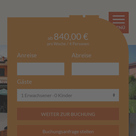
EN
IT
MENÜ
840,00 €
ab
pro Woche / 4 Personen
Anreise
Abreise
Gäste
1 Erwachsener
0 Kinder
WEITER ZUR BUCHUNG
Buchungsanfrage stellen