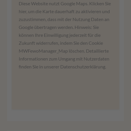
Wir benötigen Ihre Zustimmung,
Diese Website nutzt Google Maps. Klicken Sie
um den Google Maps-Service zu
hier, um die Karte dauerhaft zu aktivieren und
laden!
zuzustimmen, dass mit der Nutzung Daten an
Google übertragen werden. Hinweis: Sie
Wir verwenden einen Service eines
können Ihre Einwilligung jederzeit für die
Drittanbieters, um Karteninhalte einzubetten.
Zukunft widerrufen, indem Sie den Cookie
Dieser Service kann Daten zu Ihren Aktivitäten
MWFewoManager_Map löschen. Detaillierte
sammeln. Bitte lesen Sie die Details durch und
Informationen zum Umgang mit Nutzerdaten
stimmen Sie der Nutzung des Service zu, um
finden Sie in unserer Datenschutzerklärung.
diese Karte anzuzeigen.
Mehr Informationen
Zustimmen