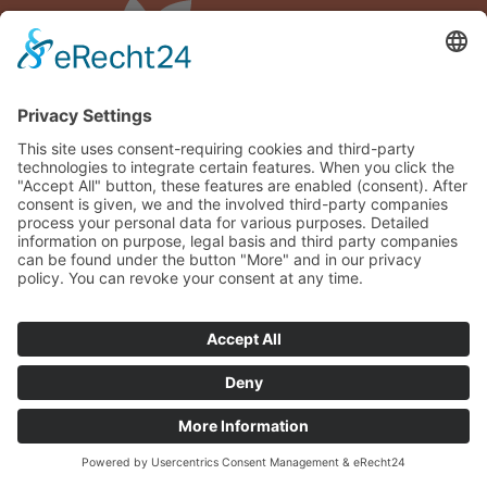
DE
EN
Siamo lieti della vostra visita al nostro sito web e
speriamo vivamente di avere ancora a disposizione
una casa vacanze adatta a voi su questa
meravigliosa isola!
Tuttavia, se non riuscite a trovarne una, fateci
sapere cosa state cercando esattamente, da quando