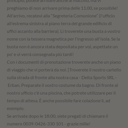
principio, potete arrivare anche al mattino, ma vi
preghiamo di non arrivare prima delle 11.00, se possibile!
All'arrivo, recatevi alla “Segreteria Comunione” (l'ufficio
all'estrema sinistra al piano terra del grande edificio di
uffici accanto alla barriera). Lì troverete una busta a vostro
nome con la tessera magnetica per l'ingresso all'isola. Se la
busta non è ancora stata depositata per voi, aspettate un
po' e vi verrà consegnata più tardi!
Con i documenti di prenotazione troverete anche un piano
di viaggio che vi porterà da noi. [Troverete il nostro cartello
sulla strada di fronte alla nostra casa - Delta Sports SRL -
Erban. Preparate il vostro costume da bagno. Di fronte al
nostro ufficio c'è una piscina, che potrete utilizzare per il
tempo di attesa. È anche possibile fare colazione lì, ad
esempio.
Se arrivate dopo le 18:00, siete pregati di chiamare il
numero 0039-0426-330 101 - grazie mille!