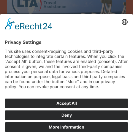
Assicurazione di viaggio Allianz Travel (solo per
l'Austria)
Impronta
Protezione dei dati
Termini e condizioni generali
Mappa del sito
Accesso ospite