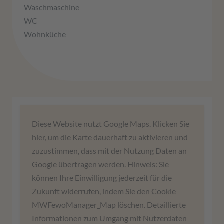
Waschmaschine
WC
Wohnküche
Wir benötigen Ihre Zustimmung,
Diese Website nutzt Google Maps. Klicken Sie
um den Google Maps-Service zu
hier, um die Karte dauerhaft zu aktivieren und
laden!
zuzustimmen, dass mit der Nutzung Daten an
Google übertragen werden. Hinweis: Sie
Wir verwenden einen Service eines
können Ihre Einwilligung jederzeit für die
Drittanbieters, um Karteninhalte einzubetten.
Zukunft widerrufen, indem Sie den Cookie
Dieser Service kann Daten zu Ihren Aktivitäten
MWFewoManager_Map löschen. Detaillierte
sammeln. Bitte lesen Sie die Details durch und
Informationen zum Umgang mit Nutzerdaten