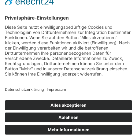
Allianz Travel Reiseversicherung (nur für
Österreich)
Impressum
Datenschutz
AGB
Sitemap
Gästelogin
© 2026 sonneninsel-albarella.com
2.170,00 €
ab
Anfragen
Jetzt buchen