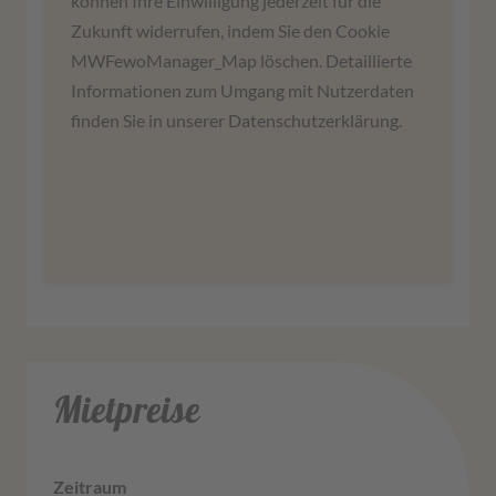
können Ihre Einwilligung jederzeit für die
Drittanbieters, um Karteninhalte einzubetten.
Zukunft widerrufen, indem Sie den Cookie
Dieser Service kann Daten zu Ihren Aktivitäten
MWFewoManager_Map löschen. Detaillierte
sammeln. Bitte lesen Sie die Details durch und
Informationen zum Umgang mit Nutzerdaten
stimmen Sie der Nutzung des Service zu, um
finden Sie in unserer Datenschutzerklärung.
diese Karte anzuzeigen.
Mehr Informationen
Zustimmen
Mietpreise