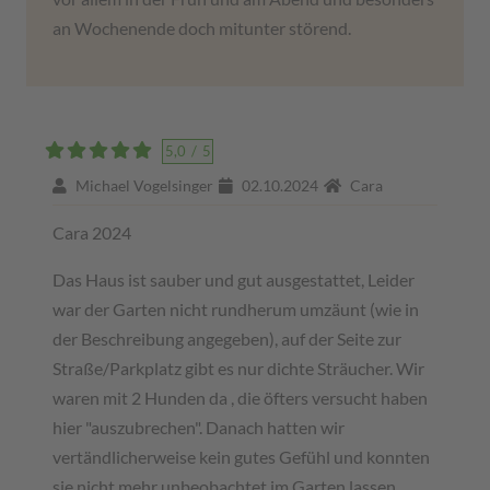
an Wochenende doch mitunter störend.
5,0
/
5
Michael Vogelsinger
02.10.2024
Cara
Cara 2024
Das Haus ist sauber und gut ausgestattet, Leider
war der Garten nicht rundherum umzäunt (wie in
der Beschreibung angegeben), auf der Seite zur
Straße/Parkplatz gibt es nur dichte Sträucher. Wir
waren mit 2 Hunden da , die öfters versucht haben
hier "auszubrechen". Danach hatten wir
vertändlicherweise kein gutes Gefühl und konnten
sie nicht mehr unbeobachtet im Garten lassen.