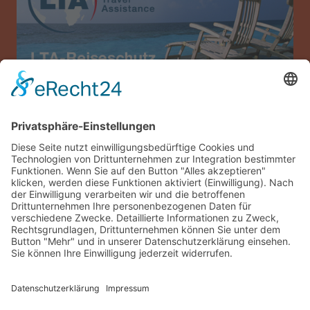
Allianz Travel Reiseversicherung (nur für
Österreich)
Impressum
Datenschutz
AGB
Sitemap
Gästelogin
© 2026 sonneninsel-albarella.com