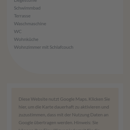
Schwimmbad
Terrasse
Waschmaschine
WC
Wohnküche
Wohnzimmer mit Schlafcouch
Wir benötigen Ihre Zustimmung,
Diese Website nutzt Google Maps. Klicken Sie
um den Google Maps-Service zu
hier, um die Karte dauerhaft zu aktivieren und
laden!
zuzustimmen, dass mit der Nutzung Daten an
Google übertragen werden. Hinweis: Sie
Wir verwenden einen Service eines