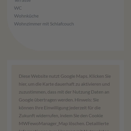
WC
Wohnküche
Wohnzimmer mit Schlafcouch
Wir benötigen Ihre Zustimmung,
Diese Website nutzt Google Maps. Klicken Sie
um den Google Maps-Service zu
hier, um die Karte dauerhaft zu aktivieren und
laden!
zuzustimmen, dass mit der Nutzung Daten an
Google übertragen werden. Hinweis: Sie
Wir verwenden einen Service eines
können Ihre Einwilligung jederzeit für die
Drittanbieters, um Karteninhalte einzubetten.
Zukunft widerrufen, indem Sie den Cookie
Dieser Service kann Daten zu Ihren Aktivitäten
MWFewoManager_Map löschen. Detaillierte
sammeln. Bitte lesen Sie die Details durch und