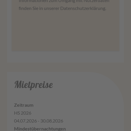
Informationen zum Umgang mit Nutzerdaten
stimmen Sie der Nutzung des Service zu, um
finden Sie in unserer Datenschutzerklärung.
diese Karte anzuzeigen.
Mehr Informationen
Zustimmen
Mietpreise
HS 2026
04.07.2026 - 30.08.2026