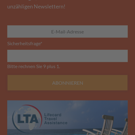
unzähligen Newslettern!
Sicherheitsfrage
*
Bitte rechnen Sie 9 plus 1.
ABONNIEREN