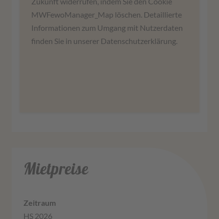
Zukunft widerrufen, indem Sie den Cookie
Dieser Service kann Daten zu Ihren Aktivitäten
MWFewoManager_Map löschen. Detaillierte
sammeln. Bitte lesen Sie die Details durch und
Informationen zum Umgang mit Nutzerdaten
stimmen Sie der Nutzung des Service zu, um
finden Sie in unserer Datenschutzerklärung.
diese Karte anzuzeigen.
Mehr Informationen
Zustimmen
Mietpreise
HS 2026