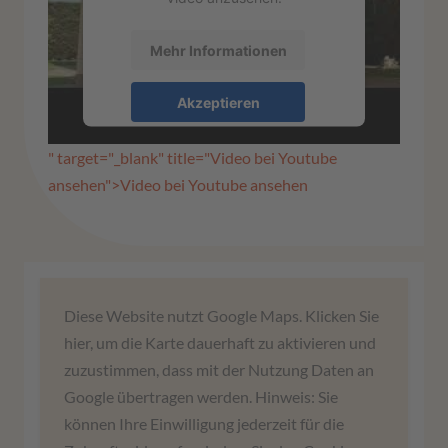
Mehr Informationen
Akzeptieren
powered by
Usercentrics Consent
" target="_blank" title="Video bei Youtube
Management Platform
&
eRecht24
ansehen">Video bei Youtube ansehen
Wir benötigen Ihre Zustimmung,
Diese Website nutzt Google Maps. Klicken Sie
um den Google Maps-Service zu
hier, um die Karte dauerhaft zu aktivieren und
laden!
zuzustimmen, dass mit der Nutzung Daten an
Google übertragen werden. Hinweis: Sie
Wir verwenden einen Service eines
können Ihre Einwilligung jederzeit für die
Drittanbieters, um Karteninhalte einzubetten.