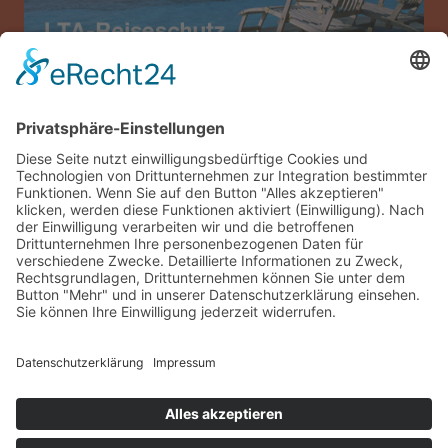
Allianz Travel Reiseversicherung (nur für
Österreich)
Impressum
Datenschutz
AGB
Sitemap
Gästelogin
© 2026 sonneninsel-albarella.com