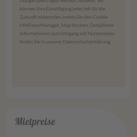
Google übertragen werden. Hinweis: Sie
Wir verwenden einen Service eines
können Ihre Einwilligung jederzeit für die
Drittanbieters, um Karteninhalte einzubetten.
Zukunft widerrufen, indem Sie den Cookie
Dieser Service kann Daten zu Ihren Aktivitäten
MWFewoManager_Map löschen. Detaillierte
sammeln. Bitte lesen Sie die Details durch und
Informationen zum Umgang mit Nutzerdaten
stimmen Sie der Nutzung des Service zu, um
finden Sie in unserer Datenschutzerklärung.
diese Karte anzuzeigen.
Mehr Informationen
Zustimmen
Mietpreise