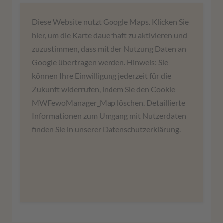
Wir benötigen Ihre Zustimmung,
Diese Website nutzt Google Maps. Klicken Sie
um den Google Maps-Service zu
hier, um die Karte dauerhaft zu aktivieren und
laden!
zuzustimmen, dass mit der Nutzung Daten an
Google übertragen werden. Hinweis: Sie
Wir verwenden einen Service eines
können Ihre Einwilligung jederzeit für die
Drittanbieters, um Karteninhalte einzubetten.
Zukunft widerrufen, indem Sie den Cookie
Dieser Service kann Daten zu Ihren Aktivitäten
MWFewoManager_Map löschen. Detaillierte
sammeln. Bitte lesen Sie die Details durch und
Informationen zum Umgang mit Nutzerdaten
stimmen Sie der Nutzung des Service zu, um
finden Sie in unserer Datenschutzerklärung.
diese Karte anzuzeigen.
Mehr Informationen
Zustimmen