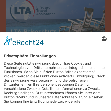
Allianz Travel Reiseversicherung (nur für
Österreich)
Impressum
Datenschutz
AGB
Sitemap
Gästelogin