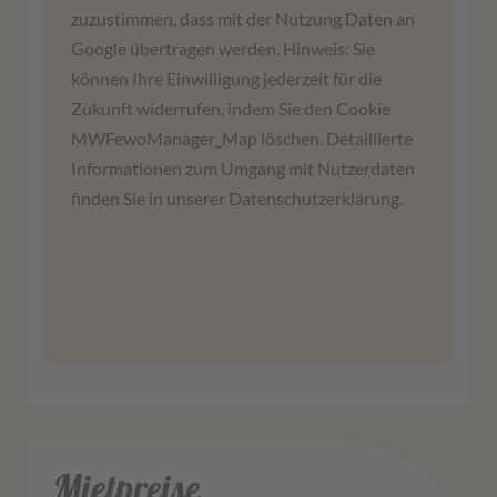
laden!
zuzustimmen, dass mit der Nutzung Daten an
Google übertragen werden. Hinweis: Sie
Wir verwenden einen Service eines
können Ihre Einwilligung jederzeit für die
Drittanbieters, um Karteninhalte einzubetten.
Zukunft widerrufen, indem Sie den Cookie
Dieser Service kann Daten zu Ihren Aktivitäten
MWFewoManager_Map löschen. Detaillierte
sammeln. Bitte lesen Sie die Details durch und
Informationen zum Umgang mit Nutzerdaten
stimmen Sie der Nutzung des Service zu, um
finden Sie in unserer Datenschutzerklärung.
diese Karte anzuzeigen.
Mehr Informationen
Zustimmen
Mietpreise