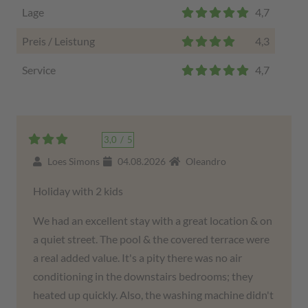
Lage
4,7
Preis / Leistung
4,3
Service
4,7
3,0
/
5
Loes Simons
04.08.2026
Oleandro
Holiday with 2 kids
We had an excellent stay with a great location & on
a quiet street. The pool & the covered terrace were
a real added value. It's a pity there was no air
conditioning in the downstairs bedrooms; they
heated up quickly. Also, the washing machine didn't