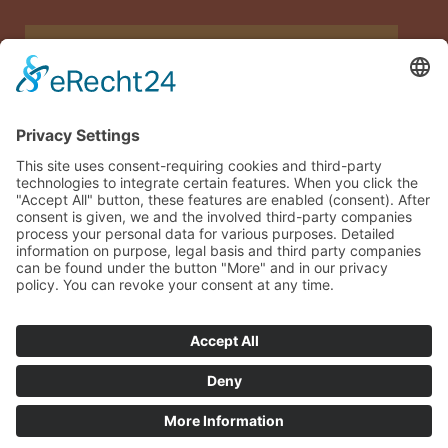
Allianz Travel travel insurance (only for Austria)
Imprint
Data privacy
Terms and conditions
Sitemap
Guest login
© 2026 sonneninsel-albarella.com
€1,295.00
from
Inquiries
Book now