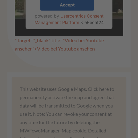
Accept
powered by
Usercentrics Consent
Management Platform
&
eRecht24
" target="_blank" title="Video bei Youtube
ansehen">Video bei Youtube ansehen
We need your consent to load the
This website uses Google Maps. Click here to
Google Maps service!
permanently activate the map and agree that
data will be transmitted to Google when you
We use a third-party service to embed map
use it. Note: You can revoke your consent at
content. This service may collect data about
any time for the future by deleting the
your activities. Please read the details and
MWFewoManager_Map cookie. Detailed
agree to use the service to view this map.