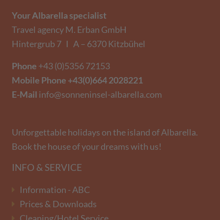
Your Albarella specialist
Travel agency M. Erban GmbH
Hintergrub 7 I A – 6370 Kitzbühel
Phone
+43 (0)5356 72153
Mobile Phone
+43(0)664 2028221
E-Mail
info@sonneninsel-albarella.com
Unforgettable holidays on the island of Albarella.
Book the house of your dreams with us!
INFO & SERVICE
Information - ABC
Prices & Downloads
Cleaning/Hotel Service