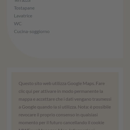
Tostapane
Lavatrice
WC
Cucina-soggiorno
Abbiamo bisogno del vostro
Questo sito web utilizza Google Maps. Fare
consenso per caricare il servizio
clic qui per attivare in modo permanente la
Google Maps!
mappa e accettare che i dati vengano trasmessi
a Google quando la si utilizza. Nota: è possibile
Utilizziamo un servizio di terze parti per
revocare il proprio consenso in qualsiasi
incorporare i contenuti delle mappe. Questo
momento per il futuro cancellando il cookie
servizio può raccogliere dati sulle vostre