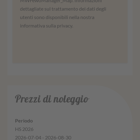
MWFewoManager_Map. Informazioni
attività. Leggete i dettagli e accettate di
dettagliate sul trattamento dei dati degli
utilizzare il servizio per visualizzare questa
utenti sono disponibili nella nostra
mappa.
informativa sulla privacy.
Ulteriori informazioni
Accordati
Prezzi di noleggio
HS 2026
2026-07-04 - 2026-08-30