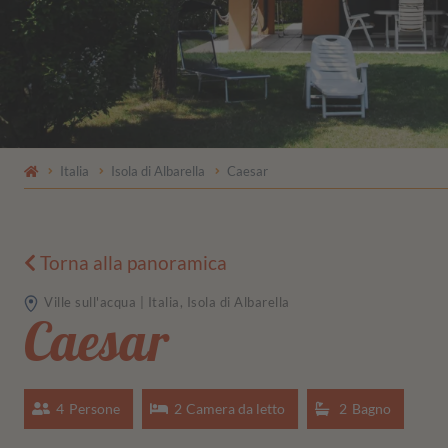
Italia
Isola di Albarella
Caesar
Torna alla panoramica
Ville sull'acqua | Italia, Isola di Albarella
Caesar
4
Persone
2
Camera da letto
2
Bagno