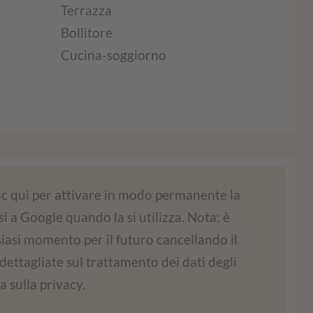
Terrazza
Bollitore
Cucina-soggiorno
per caricare il servizio Google Maps!
ic qui per attivare in modo permanente la
 a Google quando la si utilizza. Nota: è
incorporare i contenuti delle mappe. Questo
siasi momento per il futuro cancellando il
ità. Leggete i dettagli e accettate di utilizzare
agliate sul trattamento dei dati degli
lizzare questa mappa.
a sulla privacy.