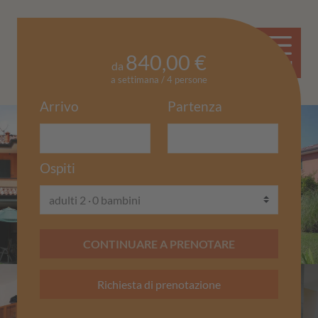
DE
EN
840,00 €
MENÙ
da
a settimana / 4 persone
Arrivo
Partenza
Ospiti
adulti 2
0 bambini
CONTINUARE A PRENOTARE
Richiesta di prenotazione