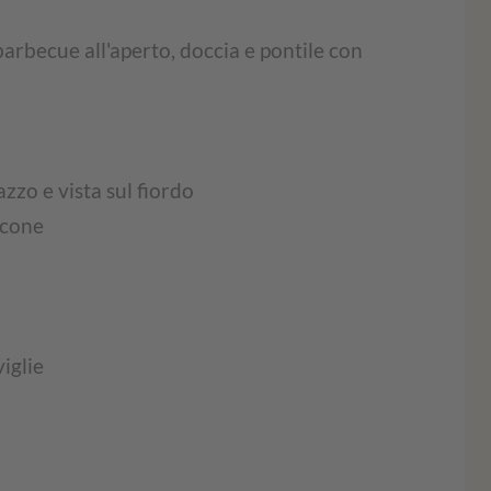
barbecue all'aperto, doccia e pontile con
zzo e vista sul fiordo
lcone
iglie