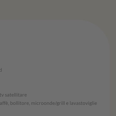
d
v satellitare
fè, bollitore, microonde/grill e lavastoviglie