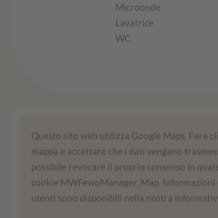
Microonde
Lavatrice
WC
Abbiamo bisogno del vostro consenso 
Questo sito web utilizza Google Maps. Fare cl
mappa e accettare che i dati vengano trasmessi
Utilizziamo un servizio di terze parti per 
possibile revocare il proprio consenso in qual
servizio può raccogliere dati sulle vostre attiv
cookie MWFewoManager_Map. Informazioni dett
il servizio per visua
utenti sono disponibili nella nostra informativ