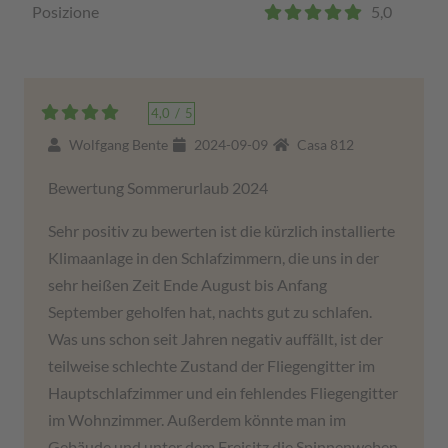
Posizione
5,0
4,0
/
5
Wolfgang Bente
2024-09-09
Casa 812
Bewertung Sommerurlaub 2024
Sehr positiv zu bewerten ist die kürzlich installierte
Klimaanlage in den Schlafzimmern, die uns in der
sehr heißen Zeit Ende August bis Anfang
September geholfen hat, nachts gut zu schlafen.
Was uns schon seit Jahren negativ auffällt, ist der
teilweise schlechte Zustand der Fliegengitter im
Hauptschlafzimmer und ein fehlendes Fliegengitter
im Wohnzimmer. Außerdem könnte man im
Gebäude und unter dem Freisitz die Spinnenweben