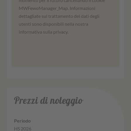
momento per il futuro cancellando il cookie
servizio può raccogliere dati sulle vostre
MWFewoManager_Map. Informazioni
attività. Leggete i dettagli e accettate di
dettagliate sul trattamento dei dati degli
utilizzare il servizio per visualizzare questa
utenti sono disponibili nella nostra
mappa.
informativa sulla privacy.
Ulteriori informazioni
Accordati
Prezzi di noleggio
HS 2026