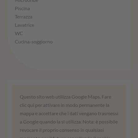
Piscina
Terrazza
Lavatrice
WC
Cucina-soggiorno
Abbiamo bisogno del vostro
Questo sito web utilizza Google Maps. Fare
consenso per caricare il servizio
clic qui per attivare in modo permanente la
Google Maps!
mappa e accettare che i dati vengano trasmessi
a Google quando la si utilizza. Nota: è possibile
Utilizziamo un servizio di terze parti per
revocare il proprio consenso in qualsiasi
incorporare i contenuti delle mappe. Questo