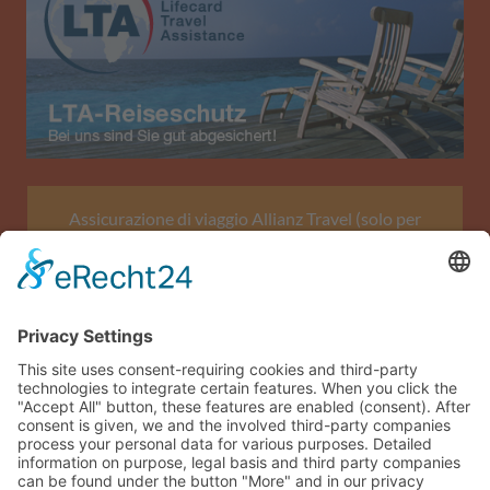
Assicurazione di viaggio Allianz Travel (solo per
l'Austria)
Impronta
Protezione dei dati
Termini e condizioni generali
Mappa del sito
Accesso ospite