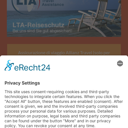
Assicurazione di viaggio Allianz Travel (solo per
l'Austria)
Impronta
Protezione dei dati
Termini e condizioni generali
Mappa del sito
Accesso ospite