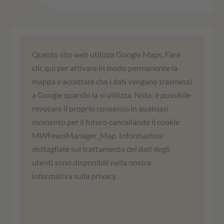
Abbiamo bisogno del vostro
Questo sito web utilizza Google Maps. Fare
consenso per caricare il servizio
clic qui per attivare in modo permanente la
Google Maps!
mappa e accettare che i dati vengano trasmessi
a Google quando la si utilizza. Nota: è possibile
Utilizziamo un servizio di terze parti per
revocare il proprio consenso in qualsiasi
incorporare i contenuti delle mappe. Questo
momento per il futuro cancellando il cookie
servizio può raccogliere dati sulle vostre
MWFewoManager_Map. Informazioni
attività. Leggete i dettagli e accettate di
dettagliate sul trattamento dei dati degli
utilizzare il servizio per visualizzare questa
utenti sono disponibili nella nostra
mappa.
informativa sulla privacy.
Ulteriori informazioni
Accordati