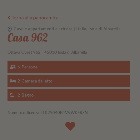
Torna alla panoramica
Case e appartamenti a schiera | Italia, Isola di Albarella
Casa 962
Ottava Ovest 962
45010 Isola di Albarella
6
Persone
2
Camera da letto
2
Bagno
Numero di licenza: IT029040B4VVWKFRZN