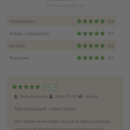
Per le valutazioni
10
Attrezzatura
4,8
Prezzo / prestazioni
4,9
Servizio
5,0
Posizione
5,0
5,0
/
5
Sonja Vukovich
2026-07-20
Helena
Tolle Unterkunft - toller Urlaub
Wir hatten einen tollen Urlaub in dieser schönen
Unterkunft! Besonders hervorzuheben ist der