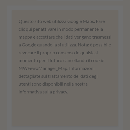
Abbiamo bisogno del vostro
Questo sito web utilizza Google Maps. Fare
consenso per caricare il servizio
clic qui per attivare in modo permanente la
Google Maps!
mappa e accettare che i dati vengano trasmessi
a Google quando la si utilizza. Nota: è possibile
Utilizziamo un servizio di terze parti per
revocare il proprio consenso in qualsiasi
incorporare i contenuti delle mappe. Questo
momento per il futuro cancellando il cookie
servizio può raccogliere dati sulle vostre
MWFewoManager_Map. Informazioni
attività. Leggete i dettagli e accettate di
dettagliate sul trattamento dei dati degli
utilizzare il servizio per visualizzare questa
utenti sono disponibili nella nostra
mappa.
informativa sulla privacy.
Ulteriori informazioni
Accordati