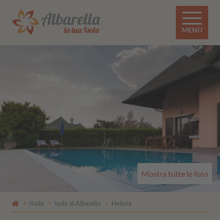
MENÙ
Mostra tutte le foto
Italia
Isola di Albarella
Helena