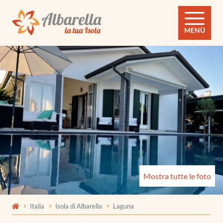
MENÙ
Mostra tutte le foto
Italia
Isola di Albarella
Laguna