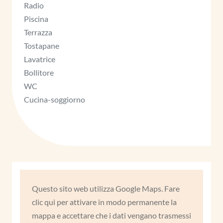
Radio
Piscina
Terrazza
Tostapane
Lavatrice
Bollitore
WC
Cucina-soggiorno
Questo sito web utilizza Google Maps. Fare
clic qui per attivare in modo permanente la
mappa e accettare che i dati vengano trasmessi