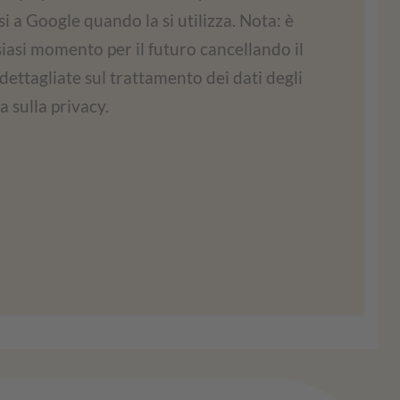
 a Google quando la si utilizza. Nota: è
incorporare i contenuti delle mappe. Questo
siasi momento per il futuro cancellando il
ità. Leggete i dettagli e accettate di utilizzare
agliate sul trattamento dei dati degli
lizzare questa mappa.
a sulla privacy.
ioni
Accordati