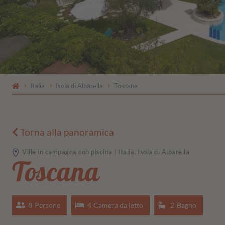
Italia
Isola di Albarella
Toscana
Torna alla panoramica
Ville in campagna con piscina | Italia, Isola di Albarella
Toscana
8
Persone
4
Camera da letto
2
Bagno