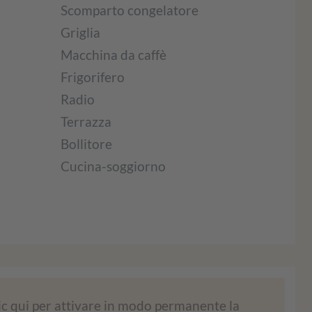
Scomparto congelatore
Griglia
Macchina da caffè
Frigorifero
Radio
Terrazza
Bollitore
Cucina-soggiorno
per caricare il servizio Google Maps!
ic qui per attivare in modo permanente la