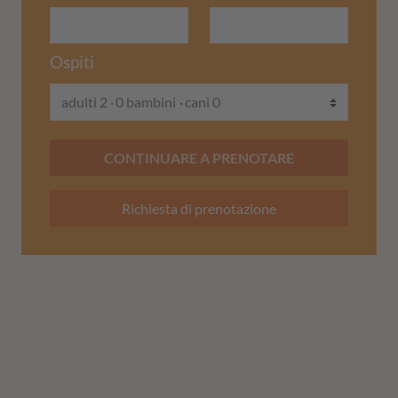
Ospiti
adulti 2
0 bambini
cani 0
CONTINUARE A PRENOTARE
Richiesta di prenotazione