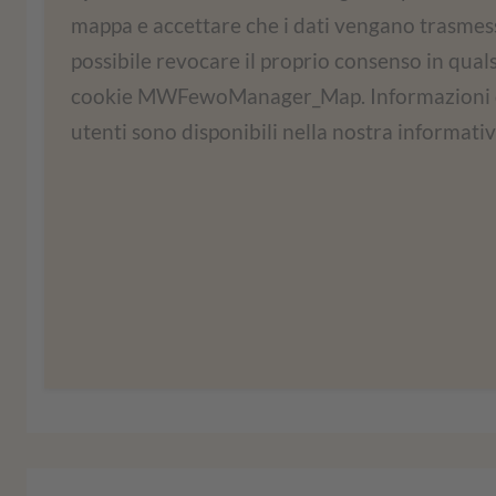
mappa e accettare che i dati vengano trasmessi
Utilizziamo un servizio di terze parti per 
possibile revocare il proprio consenso in qual
servizio può raccogliere dati sulle vostre attiv
cookie MWFewoManager_Map. Informazioni dett
il servizio per visua
utenti sono disponibili nella nostra informativ
Ulteriori informaz