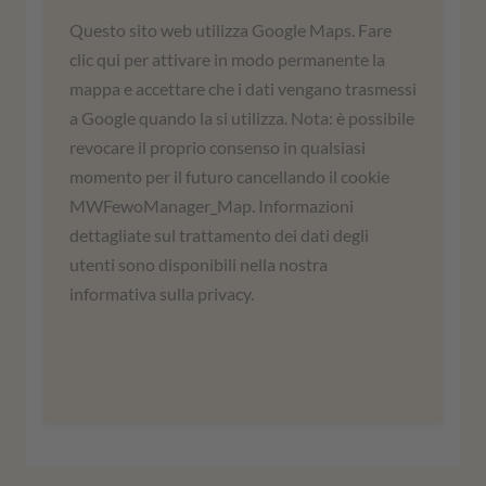
Abbiamo bisogno del vostro
Questo sito web utilizza Google Maps. Fare
consenso per caricare il servizio
clic qui per attivare in modo permanente la
Google Maps!
mappa e accettare che i dati vengano trasmessi
a Google quando la si utilizza. Nota: è possibile
Utilizziamo un servizio di terze parti per
revocare il proprio consenso in qualsiasi
incorporare i contenuti delle mappe. Questo
momento per il futuro cancellando il cookie
servizio può raccogliere dati sulle vostre
MWFewoManager_Map. Informazioni
attività. Leggete i dettagli e accettate di
dettagliate sul trattamento dei dati degli
utilizzare il servizio per visualizzare questa
utenti sono disponibili nella nostra
mappa.
informativa sulla privacy.
Ulteriori informazioni
Accordati