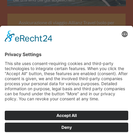
Assicurazione di viaggio Allianz Travel (solo per
l'Austria)
Impronta
Protezione dei dati
Termini e condizioni generali
Mappa del sito
Accesso ospite
© 2026 sonneninsel-albarella.com