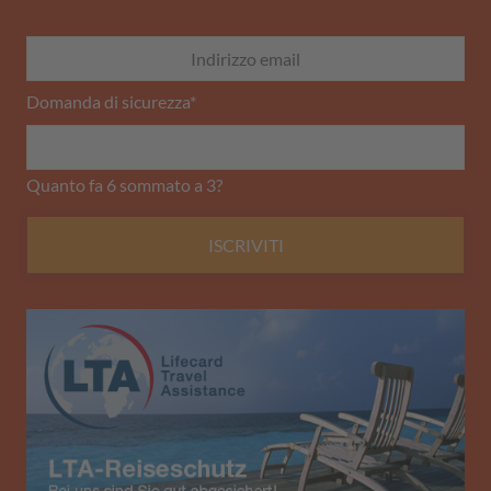
Domanda di sicurezza
*
Quanto fa 6 sommato a 3?
ISCRIVITI