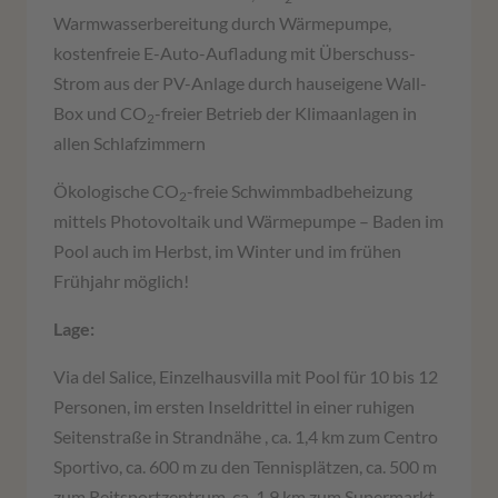
Warmwasserbereitung durch Wärmepumpe,
kostenfreie E-Auto-Aufladung mit Überschuss-
Strom aus der PV-Anlage durch hauseigene Wall-
Box und CO
-freier Betrieb der Klimaanlagen in
2
allen Schlafzimmern
Ökologische CO
-freie Schwimmbadbeheizung
2
mittels Photovoltaik und Wärmepumpe – Baden im
Pool auch im Herbst, im Winter und im frühen
Frühjahr möglich!
Lage:
Via del Salice, Einzelhausvilla mit Pool für 10 bis 12
Personen, im ersten Inseldrittel in einer ruhigen
Seitenstraße in Strandnähe , ca. 1,4 km zum Centro
Sportivo, ca. 600 m zu den Tennisplätzen, ca. 500 m
zum Reitsportzentrum, ca. 1,9 km zum Supermarkt