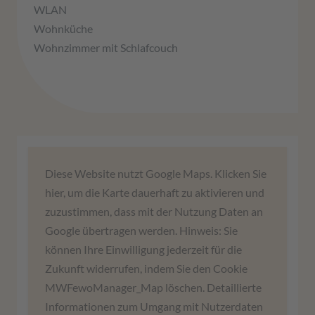
WLAN
Wohnküche
Wohnzimmer mit Schlafcouch
Wir benötigen Ihre Zustimmung,
Diese Website nutzt Google Maps. Klicken Sie
um den Google Maps-Service zu
hier, um die Karte dauerhaft zu aktivieren und
laden!
zuzustimmen, dass mit der Nutzung Daten an
Google übertragen werden. Hinweis: Sie
Wir verwenden einen Service eines
können Ihre Einwilligung jederzeit für die
Drittanbieters, um Karteninhalte einzubetten.
Zukunft widerrufen, indem Sie den Cookie
Dieser Service kann Daten zu Ihren Aktivitäten
MWFewoManager_Map löschen. Detaillierte
sammeln. Bitte lesen Sie die Details durch und
Informationen zum Umgang mit Nutzerdaten