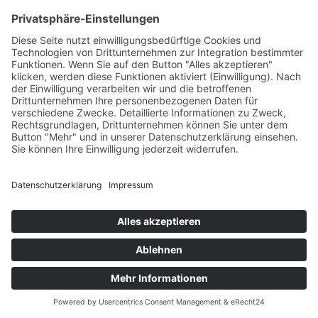
Allianz Travel Reiseversicherung (nur für
Österreich)
1.960,00 €
ab
Anfragen
Jetzt buchen
pro Woche / 10 Personen