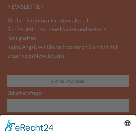
NEWSLETTER
Bleiben Sie informiert über aktuelle
Sonderaktionen, neue Häuser und weitere
Neuigkeiten!
Keine Angst, wir überschwemmen Sie nicht mit
unzähligen Newslettern!
Sicherheitsfrage
*
Was ist die Summe aus 4 und 3?
ABONNIEREN