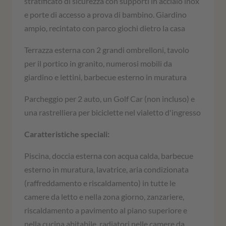
stratificato di sicurezza con supporti in acciaio inox
e porte di accesso a prova di bambino. Giardino
ampio, recintato con parco giochi dietro la casa
Terrazza esterna con 2 grandi ombrelloni, tavolo
per il portico in granito, numerosi mobili da
giardino e lettini, barbecue esterno in muratura
Parcheggio per 2 auto, un Golf Car (non incluso) e
una rastrelliera per biciclette nel vialetto d'ingresso
Caratteristiche speciali:
Piscina, doccia esterna con acqua calda, barbecue
esterno in muratura, lavatrice, aria condizionata
(raffreddamento e riscaldamento) in tutte le
camere da letto e nella zona giorno, zanzariere,
riscaldamento a pavimento al piano superiore e
nella cucina abitabile, radiatori nelle camere da