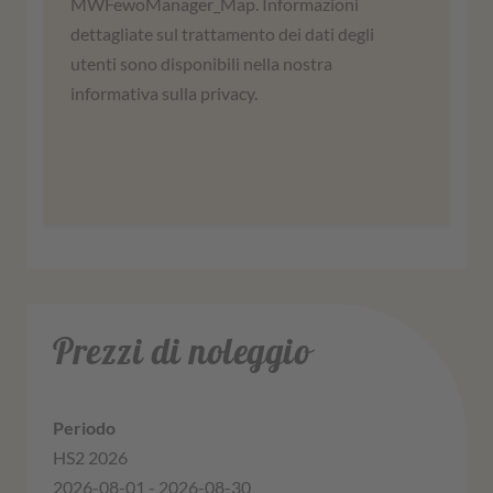
MWFewoManager_Map. Informazioni
attività. Leggete i dettagli e accettate di
dettagliate sul trattamento dei dati degli
utilizzare il servizio per visualizzare questa
utenti sono disponibili nella nostra
mappa.
informativa sulla privacy.
Ulteriori informazioni
Accordati
Prezzi di noleggio
HS2 2026
2026-08-01 - 2026-08-30