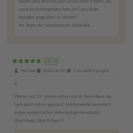
haben und würden uns umso mehr freuen, Sie
auch im kommenden Jahr im Casa delle
famiglie begrüßen zu dürfen!
Ihr Team der Sonneninsel-Albarella
5,0
/
5
Michael
2026-06-28
Casa delle Famiglie
K.
Waren vor 15 Jahren schon mal in dem Haus, da
hats auch schon gepasst. Mittlerweile renoviert,
super ausgestattet, jederzeit gerne wieder,
überhaupt über Erban!!!