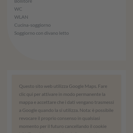
Bollitore
WC
WLAN
Cucina-soggiorno
Soggiorno con divano letto
Abbiamo bisogno del vostro
Questo sito web utilizza Google Maps. Fare
consenso per caricare il servizio
clic qui per attivare in modo permanente la
Google Maps!
mappa e accettare che i dati vengano trasmessi
a Google quando la si utilizza. Nota: è possibile
Utilizziamo un servizio di terze parti per
revocare il proprio consenso in qualsiasi
incorporare i contenuti delle mappe. Questo
momento per il futuro cancellando il cookie
servizio può raccogliere dati sulle vostre